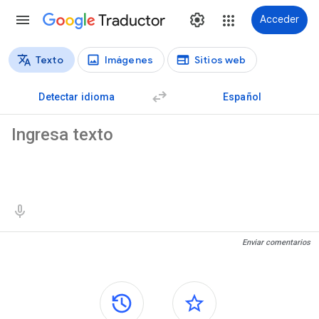
Traductor
Acceder
Texto
Imágenes
Sitios web
Tipos de traducción
Traducción de texto
Detectar idioma
Español
Texto de origen
Resultados de traducción
Enviar comentarios
Paneles laterales