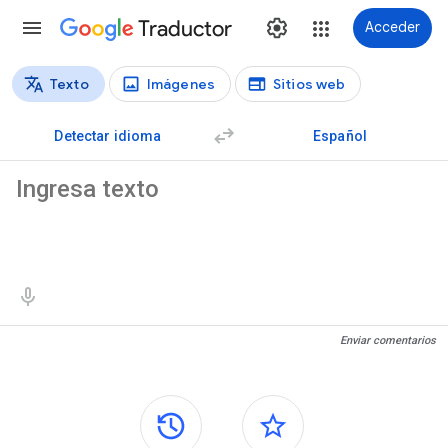
Traductor
Acceder
Texto
Imágenes
Sitios web
Tipos de traducción
Traducción de texto
Detectar idioma
Español
Texto de origen
Resultados de traducción
Enviar comentarios
Paneles laterales